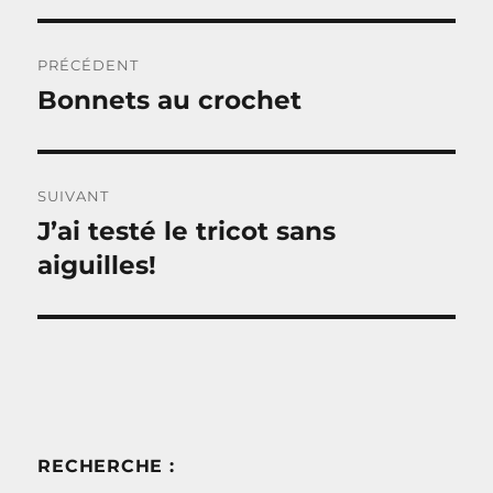
Navigation
PRÉCÉDENT
de
Bonnets au crochet
Publication
précédente :
l’article
SUIVANT
J’ai testé le tricot sans
Publication
suivante :
aiguilles!
RECHERCHE :