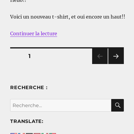
Hello!!
Voici un nouveau t-shirt, et oui encore un haut!!
de « Le T-shirt Natura »
Continuer la lecture
Pagination
PAGE
1
PAG
des
E
SUIV
publications
ANT
RECHERCHE :
E
RE
Recherche
pour :
TRANSLATE: